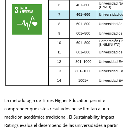
Universidad Nacion
6
401–600
(UNAD)
7
401–600
Universidad de S
8
601–800
Universidad Anton
9
601–800
Universidad de La
Corporación Univer
10
601–800
(UNIMINUTO)
11
601–800
Universidad de Ca
12
801–1000
Universidad EAN
13
801–1000
Universidad Catól
14
1001+
Universidad EAFIT
La metodología de Times Higher Education permite
comprender que estos resultados no se limitan a una
medición académica tradicional. El Sustainability Impact
Ratings evalúa el desempeño de las universidades a partir