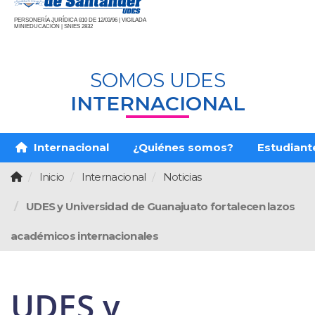
PERSONERÍA JURÍDICA 810 DE 12/03/96 | VIGILADA
MINIEDUCACIÓN | SNIES 2832
SOMOS UDES
INTERNACIONAL
Internacional
¿Quiénes somos?
Estudiante
Inicio
Internacional
Noticias
UDES y Universidad de Guanajuato fortalecen lazos
académicos internacionales
UDES y