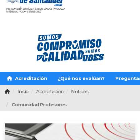
PERSONERÍA JURÍDICA 810 DE 12/03/96 | VIGILADA
MINIEDUCACIÓN | SNIES 2832
Acreditación
¿Qué nos evalúan?
Pregunta
Inicio
Acreditación
Noticias
Comunidad Profesores