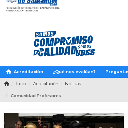
PERSONERÍA JURÍDICA 810 DE 12/03/96 | VIGILADA
MINIEDUCACIÓN | SNIES 2832
Acreditación
¿Qué nos evalúan?
Pregunta
Inicio
Acreditación
Noticias
Comunidad Profesores