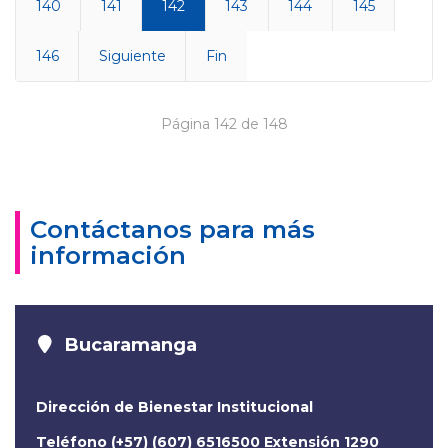
140
141
142
143
144
145
146
Siguiente
Fin
Página 142 de 148
Contáctanos para más
información
Bucaramanga
Dirección de Bienestar Institucional
Teléfono (+57) (607) 6516500 Extensión 1290