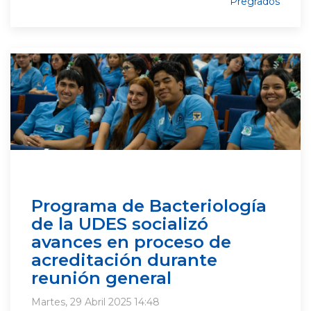
Pregrados
Programa de Bacteriología
de la UDES socializó
avances en proceso de
acreditación durante
reunión general
Martes, 29 Abril 2025 14:48