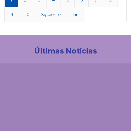
1
2
3
4
5
6
7
8
9
10
Siguiente
Fin
Últimas Noticias
Investigación
La UDES impulsa la innovación tecnológica en
Colombia. Participación destacada en la creación
de la Red de Ciencia de Datos e IA de ACOFI
Comunicaciones
El 'enemigo invisible' que deja la minería ilegal en el
páramo de Santurbán: esta es la reacción química
que contaminaría el agua durante siglos
Comunicaciones