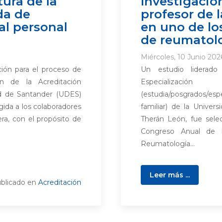
tura de la
Investigació
da de
profesor de 
 al personal
en uno de lo
de reumatol
Miércoles, 10 Junio 202
ión para el proceso de
Un estudio liderad
n de la Acreditación
Especializac
dad de Santander (UDES)
(estudia/posgrados/esp
igida a los colaboradores
familiar) de la Unive
era, con el propósito de
Therán León, fue sele
Congreso Anual de l
Reumatología...
Leer más ...
blicado en
Acreditación