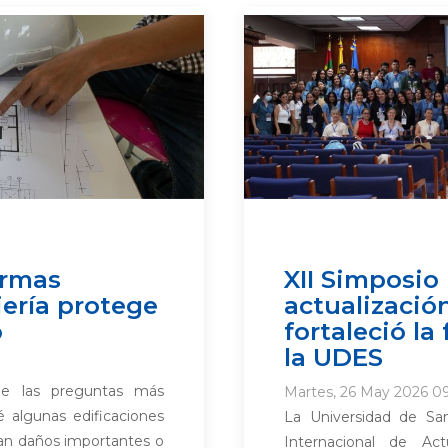
ormas
XII Simposio
iería protege
actualizació
o
fortaleció la
la UDES
e las preguntas más
Martes, 26 May 2026 09
 algunas edificaciones
La Universidad de San
an daños importantes o
Internacional de Act