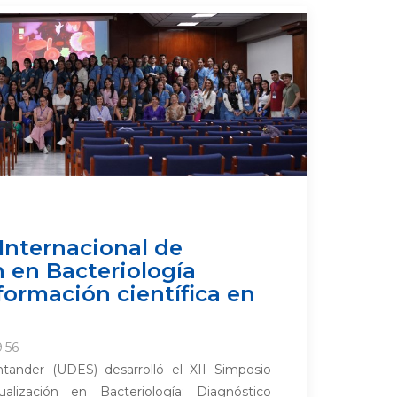
 Internacional de
n en Bacteriología
 formación científica en
:56
tander (UDES) desarrolló el XII Simposio
ualización en Bacteriología: Diagnóstico