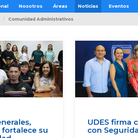
onal
Nosotros
Áreas
Noticias
Eventos
Comunidad Administrativos
nerales,
UDES firma 
 fortalece su
con Segurida
dad