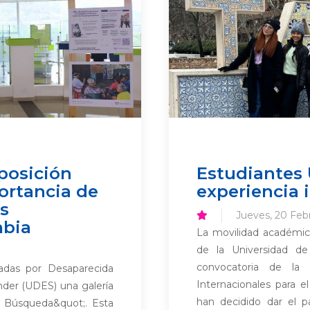
xposición
Estudiantes 
portancia de
experiencia 
s
Jueves, 20 Feb
mbia
La movilidad académic
de la Universidad d
convocatoria de la 
das por Desaparecida
Internacionales para 
der (UDES) una galería
han decidido dar el p
a Búsqueda&quot;. Esta