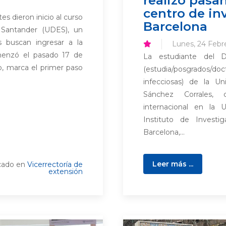
centro de in
s dieron inicio al curso
Barcelona
 Santander (UDES), un
s buscan ingresar a la
Lunes, 24 Febr
menzó el pasado 17 de
La estudiante del D
o, marca el primer paso
(estudia/posgrados/do
infecciosas) de la U
Sánchez Corrales, 
internacional en la 
Instituto de Investi
Barcelona,...
Leer más ...
cado en
Vicerrectoría de
extensión