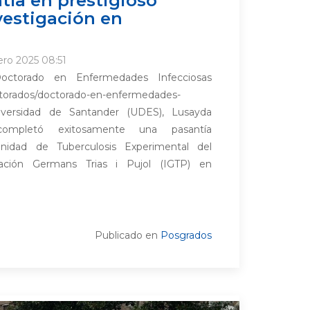
vestigación en
ero 2025 08:51
octorado en Enfermedades Infecciosas
ctorados/doctorado-en-enfermedades-
niversidad de Santander (UDES), Lusayda
completó exitosamente una pasantía
Unidad de Tuberculosis Experimental del
gación Germans Trias i Pujol (IGTP) en
Publicado en
Posgrados