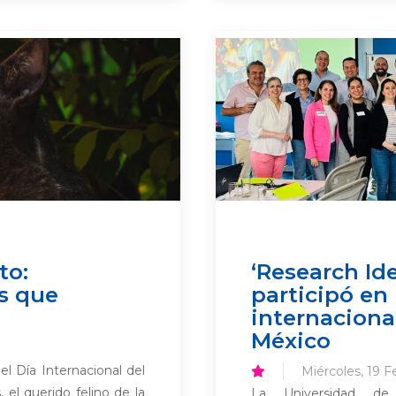
to:
‘Research I
s que
participó en 
internaciona
México
el Día Internacional del
Miércoles, 19 F
 el querido felino de la
La Universidad de