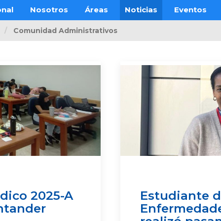
onal
Nosotros
Áreas
Noticias
Eventos
Comunidad Administrativos
édico 2025-A
Estudiante d
ntander
Enfermedade
realizó pasan