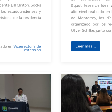
ente Bill Clinton. Socks
&quot;Research Idea 
a los estadounidenses y
alto nivel realizado e
storia de la residencia
de Monterrey, los día
organizado por los r
Oliver Schilke, junto con
Leer más ...
cado en
Vicerrectoría de
extensión