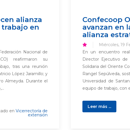
cen alianza
Confecoop Or
 trabajo en
avanzan en l
alianza estr
Miércoles, 19 F
Federación Nacional de
En un encuentro real
CO) reafirmaron su
Director Ejecutivo d
bajo, tras una reunión
Solidaria del Oriente C
tricio López Jaramillo; y
Rangel Sepúlveda, sost
ro Almeyda. Durante el
Universidad de Santan
...
equipo de trabajo, con e
Leer más ...
cado en
Vicerrectoría de
extensión