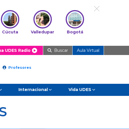
Cúcuta
Valledupar
Bogotá
ha UDES Radio
Buscar
Aula Virtual
Profesores
Internacional
Vida UDES
S