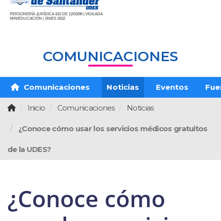
PERSONERÍA JURÍDICA 810 DE 12/03/96 | VIGILADA
MINIEDUCACIÓN | SNIES 2832
COMUNICACIONES
Comunicaciones
Noticias
Eventos
Fue
Inicio
Comunicaciones
Noticias
¿Conoce cómo usar los servicios médicos gratuitos
de la UDES?
¿Conoce cómo