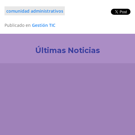
comunidad administrativos
Publicado en
Gestión TIC
Últimas Noticias
Investigación
La UDES impulsa la innovación tecnológica en
Colombia. Participación destacada en la creación
de la Red de Ciencia de Datos e IA de ACOFI
Comunicaciones
El 'enemigo invisible' que deja la minería ilegal en el
páramo de Santurbán: esta es la reacción química
que contaminaría el agua durante siglos
Comunicaciones