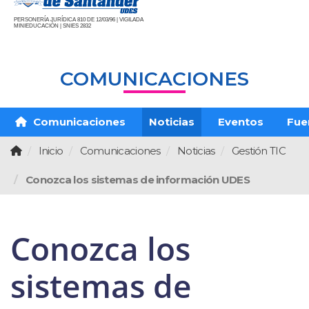
PERSONERÍA JURÍDICA 810 DE 12/03/96 | VIGILADA
MINIEDUCACIÓN | SNIES 2832
COMUNICACIONES
Comunicaciones
Noticias
Eventos
Fue
Inicio
Comunicaciones
Noticias
Gestión TIC
Conozca los sistemas de información UDES
Conozca los
sistemas de