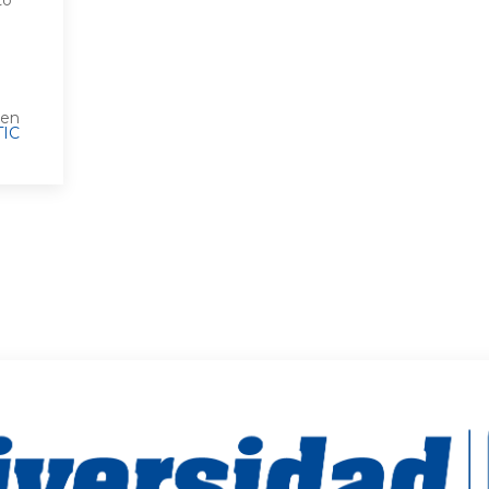
to
 en
TIC