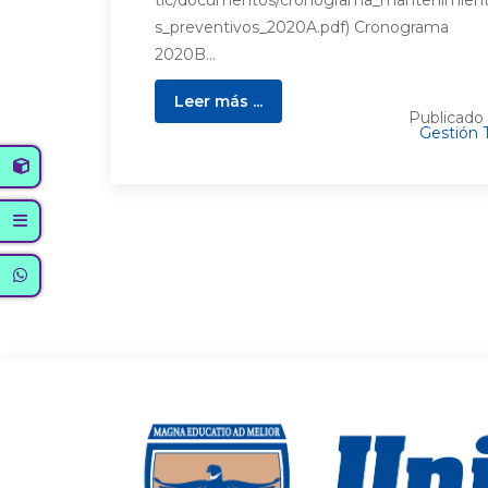
tic/documentos/cronograma_mantenimien
s_preventivos_2020A.pdf) Cronograma
2020B...
Leer más ...
Publicado
Gestión 