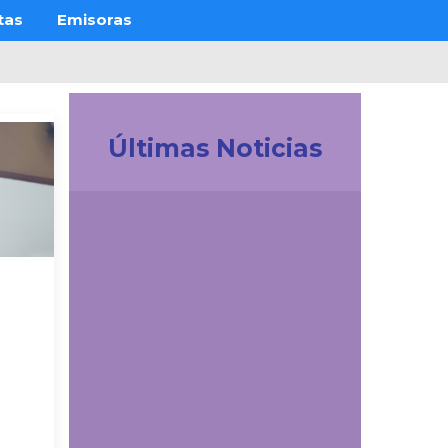
tas
Emisoras
Últimas Noticias
Investigación
La UDES impulsa la
innovación tecnológica
en Colombia.
Participación
destacada en la
creación de la Red de
Ciencia de Datos e IA
de ACOFI
Comunicaciones