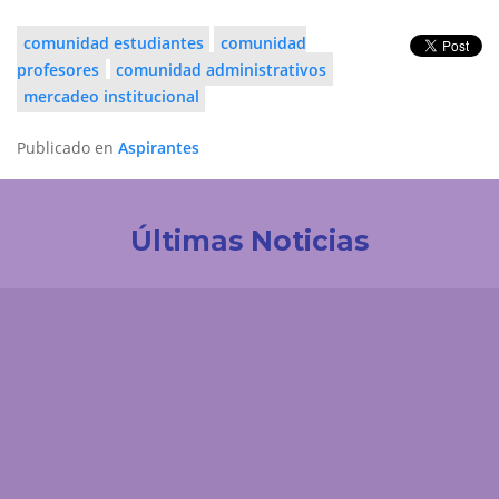
comunidad estudiantes
comunidad
profesores
comunidad administrativos
mercadeo institucional
Publicado en
Aspirantes
Últimas Noticias
Investigación
Juanita Trejos Suárez, la investigadora que
encontró en la enseñanza otra forma de
transformar vidas
Comunicaciones
El 'enemigo invisible' que deja la minería ilegal en el
páramo de Santurbán: esta es la reacción química
que contaminaría el agua durante siglos