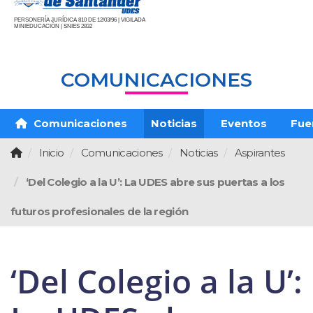
PERSONERÍA JURÍDICA 810 DE 12/03/96 | VIGILADA
MINIEDUCACIÓN | SNIES 2832
COMUNICACIONES
Comunicaciones
Noticias
Eventos
Fue
Inicio
Comunicaciones
Noticias
Aspirantes
‘Del Colegio a la U’: La UDES abre sus puertas a los
futuros profesionales de la región
‘Del Colegio a la U’: