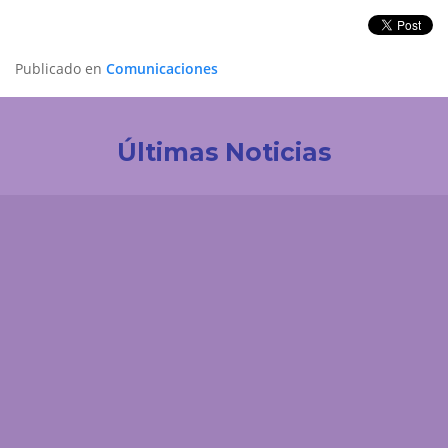
Publicado en
Comunicaciones
Últimas Noticias
Investigación
La UDES impulsa la innovación tecnológica en
Colombia. Participación destacada en la creación
de la Red de Ciencia de Datos e IA de ACOFI
Comunicaciones
El 'enemigo invisible' que deja la minería ilegal en el
páramo de Santurbán: esta es la reacción química
que contaminaría el agua durante siglos
Comunicaciones
¿Cómo podría afectar el fenómeno de El Niño a