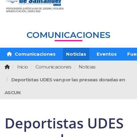
PERSONERÍA JURÍDICA 810 DE 12/03/96 | VIGILADA
MINIEDUCACIÓN | SNIES 2832
COMUNICACIONES
Comunicaciones
Noticias
Eventos
Fue
Inicio
Comunicaciones
Noticias
Deportistas UDES van por las preseas doradas en
ASCUN
Deportistas UDES