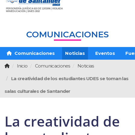
PERSONERÍA JURÍDICA 810 DE 12/03/96 | VIGILADA
MINIEDUCACIÓN | SNIES 2832
COMUNICACIONES
Comunicaciones
Noticias
Eventos
Fue
Inicio
Comunicaciones
Noticias
La creatividad de los estudiantes UDES se toman las
salas culturales de Santander
La creatividad de