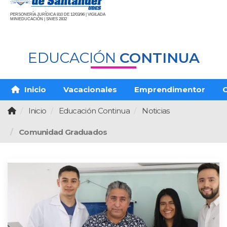
PERSONERÍA JURÍDICA 810 DE 12/03/96 | VIGILADA
MINIEDUCACIÓN | SNIES 2832
EDUCACIÓN
CONTINUA
Inicio
Vacacionales
Emprendimentor
O
Inicio
Educación Continua
Noticias
Comunidad Graduados