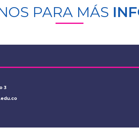
NOS PARA MÁS
IN
o 3
.edu.co