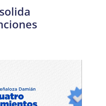
solida
inciones
a