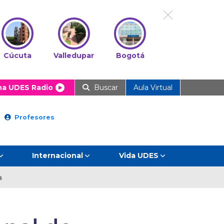
Cúcuta
Valledupar
Bogotá
ha UDES Radio
Buscar
Aula Virtual
Profesores
Internacional
Vida UDES
a