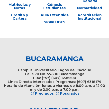
General
Matrículas y
Génesis
Notas
Estudiantes
Normatividad
Crédito y
Aula Extendida
Acreditación
Cartera
Institucional
SIGIIP UDES
BUCARAMANGA
Campus Universitario Lagos del Cacique
Calle 70 No. 55-210 Bucaramanga
PBX: (+57) (607) 6516500
Línea Directa Interesados Programas: (607) 6318179
Horario de Atención: lunes a viernes de 8:00 a.m. a 12:00
m y de 2:00 p.m. a 7:00 p.m.
Pregrados
Posgrados