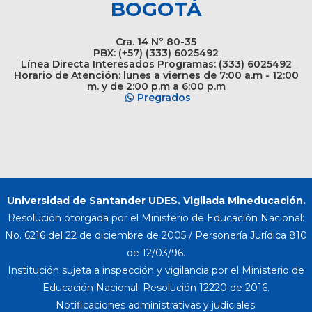
BOGOTÁ
Cra. 14 N° 80-35
PBX: (+57) (333) 6025492
Línea Directa Interesados Programas: (333) 6025492
Horario de Atención: lunes a viernes de 7:00 a.m - 12:00
m. y de 2:00 p.m a 6:00 p.m
Pregrados
Universidad de Santander UDES. Vigilada Mineducación.
Resolución otorgada por el Ministerio de Educación Nacional:
No. 6216 del 22 de diciembre de 2005 / Personería Jurídica 810
de 12/03/96.
Institución sujeta a inspección y vigilancia por el Ministerio de
Educación Nacional. Resolución 12220 de 2016.
Notificaciones administrativas y judiciales: