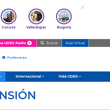
Cúcuta
Valledupar
Bogotá
ha UDES Radio
Buscar
Aula Virtual
Profesores
Internacional
Vida UDES
NSIÓN