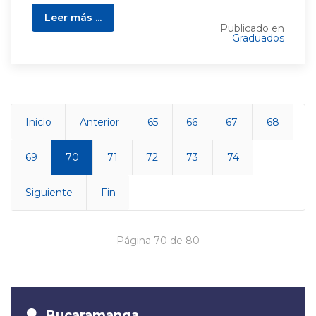
Leer más ...
Publicado en
Graduados
Inicio
Anterior
65
66
67
68
69
70
71
72
73
74
Siguiente
Fin
Página 70 de 80
Bucaramanga