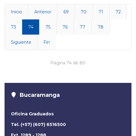
Inicio
Anterior
69
70
71
72
73
74
75
76
77
78
Siguiente
Fin
Página 74 de 80
Bucaramanga
Oficina Graduados
Tel. (+57) (607) 6516500
Ext. 1289 - 1288