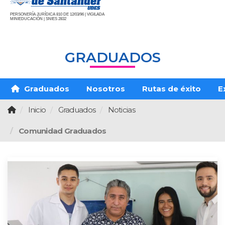
PERSONERÍA JURÍDICA 810 DE 12/03/96 | VIGILADA
MINIEDUCACIÓN | SNIES 2832
GRADUADOS
Graduados
Nosotros
Rutas de éxito
E
Inicio
Graduados
Noticias
Comunidad Graduados