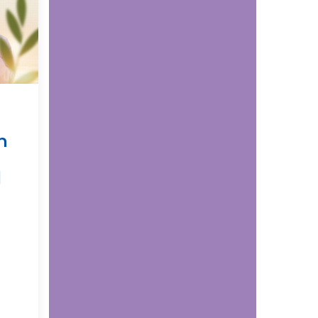
UDESTEC alcanzó cifra
récord de estudiantes
en su nueva cohorte de
técnicos laborales
Comunicaciones
UDES fortalece su
visión estratégica e
n
internacional en el THE
Latin America
l
Universities Summit
2026
Educación continua
Lo que aprendas en la
UDES ahora podrá
certificarse con
insignias digitales:
conoce el proceso