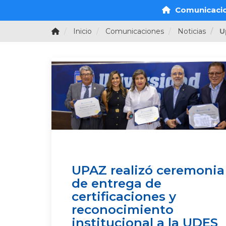
Comunicaci
Inicio
Comunicaciones
Noticias
U
UPAZ realizó ceremonia
de entrega de
certificaciones y
reconocimiento
institucional a la UDES