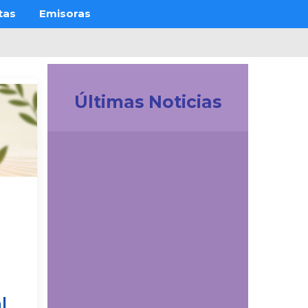
tas
Emisoras
Últimas Noticias
Investigación
La UDES impulsa la
innovación tecnológica
en Colombia.
Participación
destacada en la
creación de la Red de
Ciencia de Datos e IA
de ACOFI
Comunicaciones
l