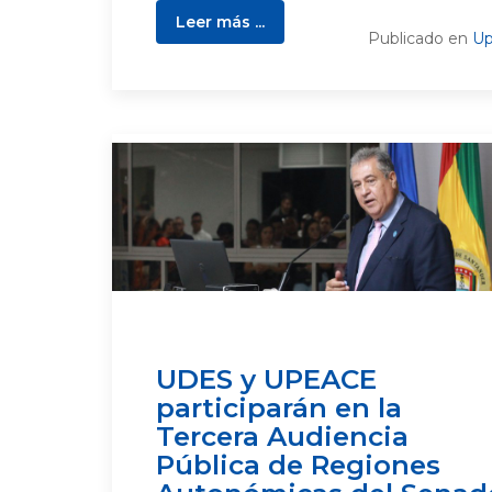
Leer más ...
Publicado en
Up
UDES y UPEACE
participarán en la
Tercera Audiencia
Pública de Regiones