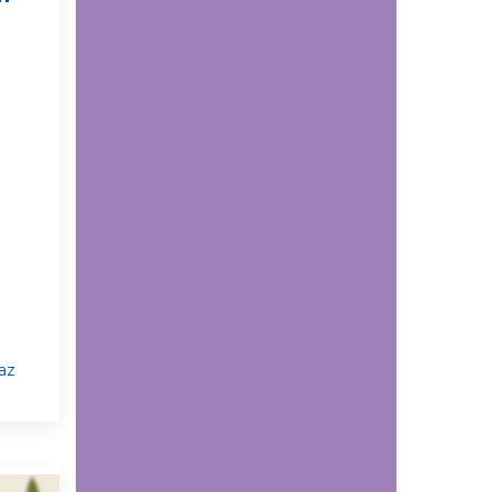
El 'enemigo invisible'
que deja la minería
ilegal en el páramo de
Santurbán: esta es la
reacción química que
contaminaría el agua
durante siglos
Comunicaciones
¿Cómo podría afectar
el fenómeno de El Niño
a Santander? Experto
UDES explica los
posibles impactos
az
sobre el agua y la
energía
Comunicaciones