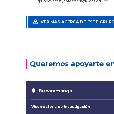
grupoeverest_enfermeria@udes.edu.co
VER MÁS ACERCA DE ESTE GRUP
Queremos apoyarte en 
Bucaramanga
Vicerrectoría de Investigación