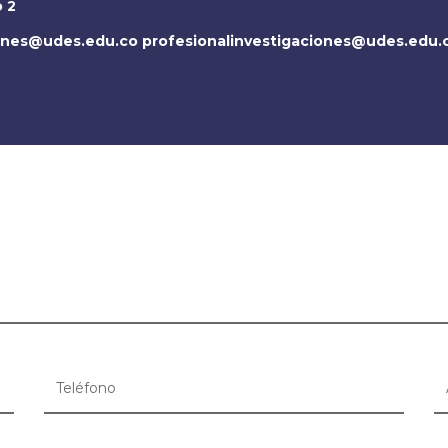
o 2
iones@udes.edu.co
profesionalinvestigaciones@udes.edu.