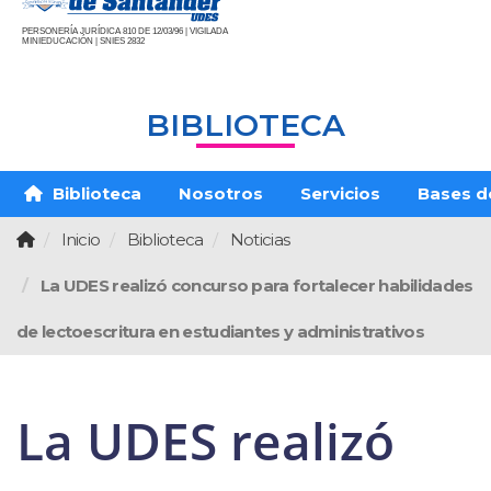
PERSONERÍA JURÍDICA 810 DE 12/03/96 | VIGILADA
MINIEDUCACIÓN | SNIES 2832
BIBLIOTECA
Biblioteca
Nosotros
Servicios
Bases d
Inicio
Biblioteca
Noticias
La UDES realizó concurso para fortalecer habilidades
de lectoescritura en estudiantes y administrativos
La UDES realizó