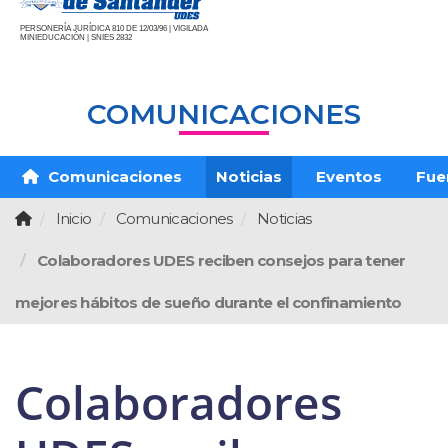
PERSONERÍA JURÍDICA 810 DE 12/03/96 | VIGILADA
MINIEDUCACIÓN | SNIES 2832
COMUNICACIONES
Comunicaciones
Noticias
Eventos
Fue
Inicio
Comunicaciones
Noticias
Colaboradores UDES reciben consejos para tener
mejores hábitos de sueño durante el confinamiento
Colaboradores