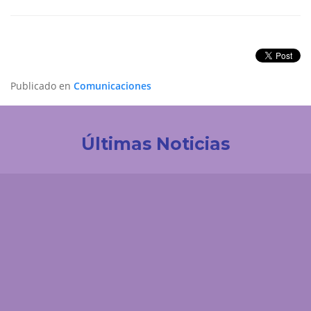
Publicado en
Comunicaciones
Últimas Noticias
Investigación
La UDES impulsa la innovación tecnológica en
Colombia. Participación destacada en la creación
de la Red de Ciencia de Datos e IA de ACOFI
Comunicaciones
El 'enemigo invisible' que deja la minería ilegal en el
páramo de Santurbán: esta es la reacción química
que contaminaría el agua durante siglos