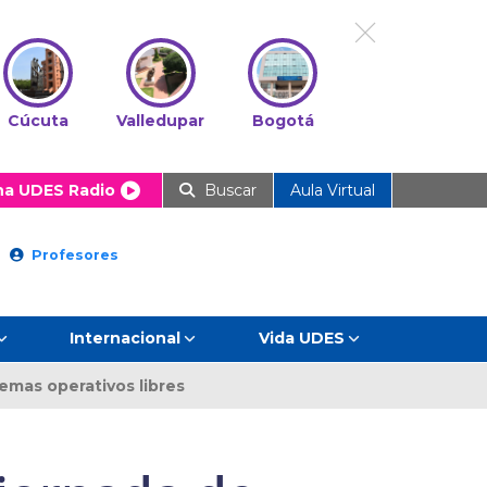
Cúcuta
Valledupar
Bogotá
ha UDES Radio
Buscar
Aula Virtual
Profesores
Internacional
Vida UDES
temas operativos libres