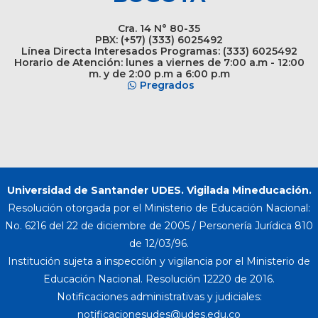
Cra. 14 N° 80-35
PBX: (+57) (333) 6025492
Línea Directa Interesados Programas: (333) 6025492
Horario de Atención: lunes a viernes de 7:00 a.m - 12:00
m. y de 2:00 p.m a 6:00 p.m
Pregrados
Universidad de Santander UDES. Vigilada Mineducación.
Resolución otorgada por el Ministerio de Educación Nacional:
No. 6216 del 22 de diciembre de 2005 / Personería Jurídica 810
de 12/03/96.
Institución sujeta a inspección y vigilancia por el Ministerio de
Educación Nacional. Resolución 12220 de 2016.
Notificaciones administrativas y judiciales: