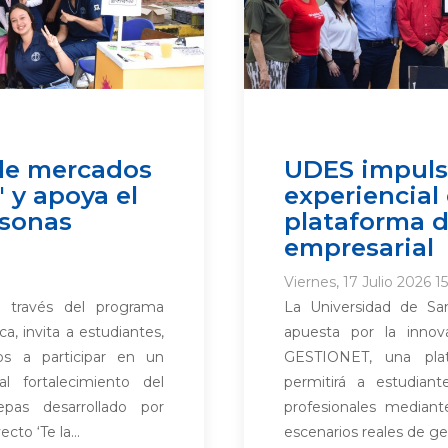
 de mercados
UDES impulsa
' y apoya el
experiencial
sonas
plataforma d
empresarial
Viernes, 17 Julio 2026 15
 través del programa
La Universidad de Sa
 invita a estudiantes,
apuesta por la innov
vos a participar en un
GESTIONET, una plat
l fortalecimiento del
permitirá a estudiant
pas desarrollado por
profesionales mediant
to ‘Te la...
escenarios reales de ges