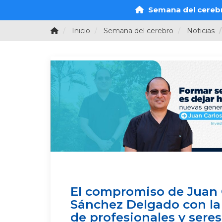
Semana del cereb
Inicio
Semana del cerebro
Noticias
El compromiso de Juan 
Sánchez Delgado con la
de profesionales y ser