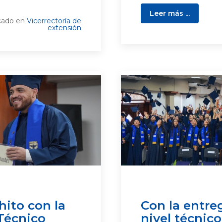
Leer más ...
cado en
Vicerrectoría de
extensión
ito con la
Con la entre
Técnico
nivel técnic