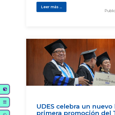
Leer más ...
Publi
UDES celebra un nuevo h
primera promoción del 