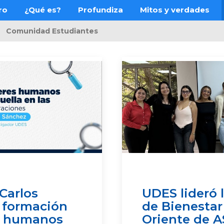
ro
¿Qué es?
Profundiza
Mitos y verdades
Comunidad Estudiantes
Carlos
UDES lideró 
 formación
de Bienestar
es humanos
Oriente de 