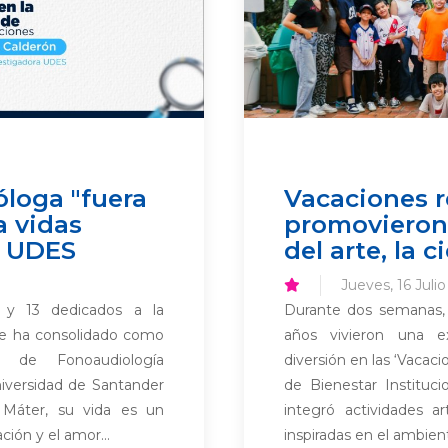
óloga "fuera
Vacaciones r
a vidas
promovieron 
a UDES
del arte, la 
Jueves, 16 Juli
l y 13 dedicados a la
Durante dos semanas, 
se ha consolidado como
años vivieron una ex
 de Fonoaudiología
diversión en las ‘Vacaci
niversidad de Santander
de Bienestar Instituci
Máter, su vida es un
integró actividades art
ción y el amor...
inspiradas en el ambient