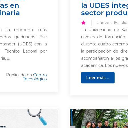
as en
la UDES inte
inaria
sector produ
Jueves, 16 Juli
ntra su momento más
La Universidad de Sa
imeros graduados. Ese
niveles de formación 
ntander (UDES) con la
durante cuatro ceremo
l Técnico Laboral por
la participación de dir
a. ...
acompañaron a los gra
académica. Los nuevos p
Publicado en
Centro
Leer más ...
Tecnológico