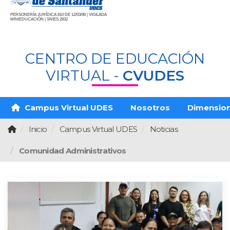
PERSONERÍA JURÍDICA 810 DE 12/03/96 | VIGILADA
MINIEDUCACIÓN | SNIES 2832
CENTRO DE EDUCACIÓN
VIRTUAL -
CVUDES
Campus Virtual UDES
Nosotros
Dimensio
Inicio
Campus Virtual UDES
Noticias
Comunidad Administrativos