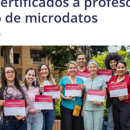
rtificados a profes
o de microdatos
6