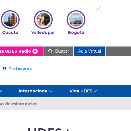
Cúcuta
Valledupar
Bogotá
ha UDES Radio
Buscar
Aula Virtual
Profesores
Internacional
Vida UDES
so de microdatos