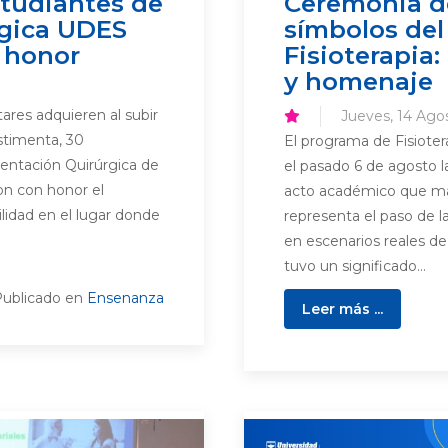
studiantes de
Ceremonia d
rgica UDES
símbolos de
 honor
Fisioterapia
y homenaje
tares adquieren al subir
Jueves, 14 Ago
stimenta, 30
El programa de Fisioter
entación Quirúrgica de
el pasado 6 de agosto 
on con honor el
acto académico que marc
lidad en el lugar donde
representa el paso de la
en escenarios reales de
tuvo un significado...
ublicado en
Ensenanza
Leer más ...