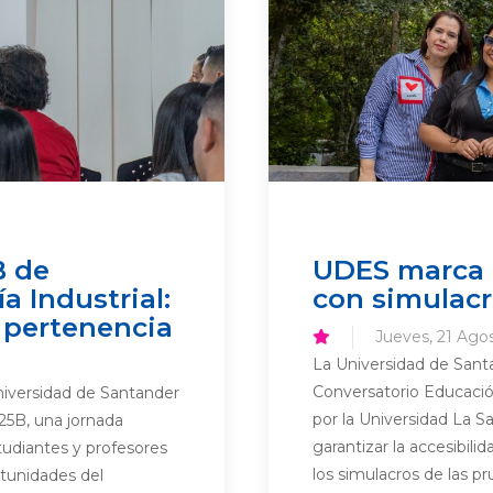
B de
UDES marca 
a Industrial:
con simulacr
 pertenencia
Jueves, 21 Ago
La Universidad de Santa
Conversatorio Educación
Universidad de Santander
por la Universidad La Sa
25B, una jornada
garantizar la accesibili
tudiantes y profesores
los simulacros de las pr
rtunidades del