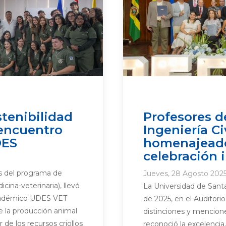
tenibilidad
Profesores d
l encuentro
Ingeniería Ci
DES
homenajeado
celebración 
s del programa de
Jueves, 28 Agosto 2025
cina-veterinaria), llevó
La Universidad de Sant
académico UDES VET
de 2025, en el Auditori
e la producción animal
distinciones y mencion
 de los recursos criollos
reconoció la excelencia