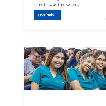
como base de innovación,...
Leer más ...
P