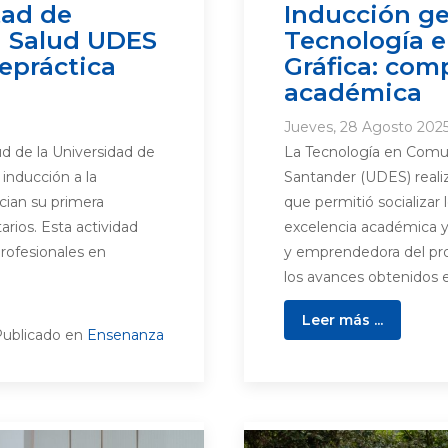
tad de
Inducción ge
a Salud UDES
Tecnología 
epráctica
Gráfica: com
académica
Jueves, 28 Agosto 2025
ud de la Universidad de
La Tecnología en Comun
inducción a la
Santander (UDES) realiz
ician su primera
que permitió socializar 
arios. Esta actividad
excelencia académica y p
profesionales en
y emprendedora del pro
los avances obtenidos e
Leer más ...
ublicado en
Ensenanza