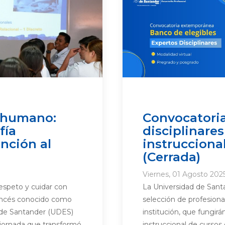
o humano:
Convocatoria
fía
disciplinares
nción al
instruccional
(Cerrada)
Viernes, 01 Agosto 2025
respeto y cuidar con
La Universidad de Santa
francés conocido como
selección de profesiona
 de Santander (UDES)
institución, que fungir
 jornada que transformó
instruccional de cursos