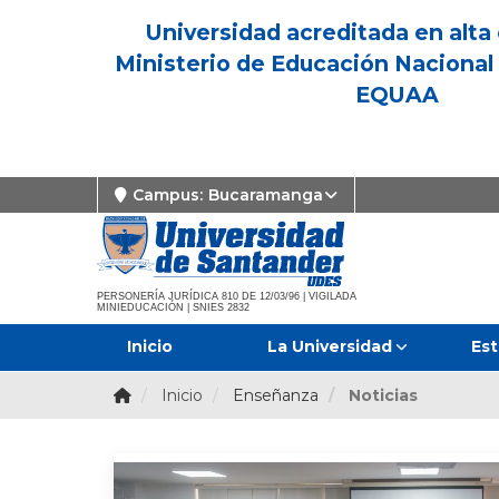
Universidad acreditada en alta 
Ministerio de Educación Nacional 
EQUAA
Campus:
Bucaramanga
PERSONERÍA JURÍDICA 810 DE 12/03/96 | VIGILADA
MINIEDUCACIÓN | SNIES 2832
Inicio
La Universidad
Est
Inicio
Enseñanza
Noticias