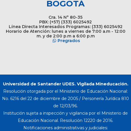
BOGOTÁ
Cra. 14 N° 80-35
PBX: (+57) (333) 6025492
Línea Directa Interesados Programas: (333) 6025492
Horario de Atención: lunes a viernes de 7:00 a.m - 12:00
m. y de 2:00 p.m a 6:00 p.m
Pregrados
Universidad de Santander UDES. Vigilada Mineducación.
Resolución otorgada por el Ministerio de Educación Nacional:
No. 6216 del 22 de diciembre de 2005 / Personería Jurídica 810
de 12/03/96.
Institución sujeta a inspección y vigilancia por el Ministerio de
Educación Nacional. Resolución 12220 de 2016.
Notificaciones administrativas y judiciales: